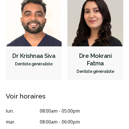
Examens buccaux
Nettoyages dentaires
Scellants
Couronnes
Obturations
Reconstruction complète de la bouche
Incrustations
Restaurations le jour-même
Appareils dentaires
Soins dentaires pour enfants
Services esthétiques
Dr Krishnaa Siva
Dre Mokrani
Diagnostique
Urgences
Endodontie
Chirurgie buccale
Fatma
Dentiste généraliste
Dentiste généraliste
Orthodontie
Parodontie
Hygiène préventive et nettoyages
Réparateur
RCSD (Régime canadien de soins dentaires)
Moins
Voir horaires
lun.
08:00am - 05:00pm
mar.
08:00am - 06:00pm