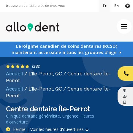
Fr
En
Ve
Ouv
Le Régime canadien de soins dentaires (RCSD)
maintenant accessible à tous les groupes d’âge
4.8 étoiles
(288)
Accueil
/
L'Île-Perrot, QC
/
Centre dentaire Île-
AP
Perrot
Accueil
/
L'Île-Perrot, QC
/
Centre dentaire Île-
Perrot
Centre dentaire Île-Perrot
Clinique dentaire généraliste, Urgence: Heures
d'ouverture
Fermé | Voir les heures d'ouvertures