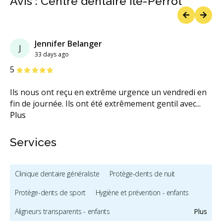
Avis : Centre dentaire Île-Perrot
Previous
Next
Jennifer Belanger
J
33 days ago
étoiles
étoiles
étoiles
étoiles
étoiles
5
Ils nous ont reçu en extrême urgence un vendredi en
fin de journée. Ils ont été extrêmement gentil avec
...
Plus
Services
Clinique dentaire généraliste
Protège-dents de nuit
Protège-dents de sport
Hygiène et prévention - enfants
Aligneurs transparents - enfants
Plus