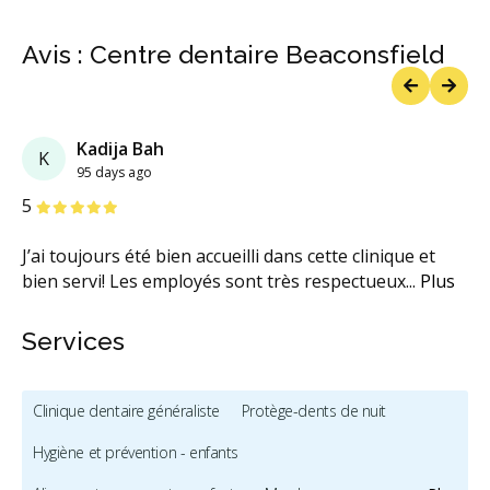
Avis : Centre dentaire Beaconsfield
Previous
Next
Kadija Bah
K
95 days ago
étoiles
étoiles
étoiles
étoiles
étoiles
5
J’ai toujours été bien accueilli dans cette clinique et
bien servi! Les employés sont très respectueux
...
Plus
Services
Clinique dentaire généraliste
Protège-dents de nuit
Hygiène et prévention - enfants