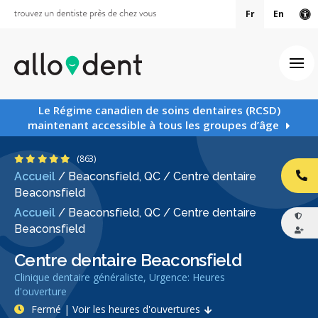
Fr
En
Ve
Ouv
Le Régime canadien de soins dentaires (RCSD)
maintenant accessible à tous les groupes d’âge
4.9 étoiles
(863)
Accueil
/
Beaconsfield, QC
/
Centre dentaire
AP
Beaconsfield
Accueil
/
Beaconsfield, QC
/
Centre dentaire
Beaconsfield
Centre dentaire Beaconsfield
Clinique dentaire généraliste, Urgence: Heures
d'ouverture
Fermé | Voir les heures d'ouvertures