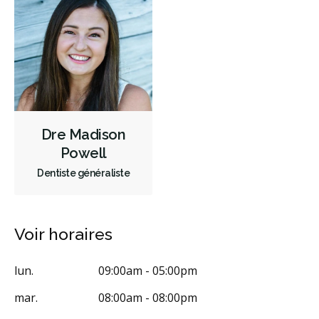
Sédation - protoxyde d'azote
Sédation - orale
Appareils dentaires
Soins dentaires pour enfants
Services esthétiques
Prothèses dentaires
Diagnostique
Urgences
Endodontie
Chirurgie buccale
Orthodontie
Parodontie
Hygiène préventive et nettoyages
Réparateur
Dre Madison
Powell
Sédation
Facturation Directe
Dentiste généraliste
RCSD (Régime canadien de soins dentaires)
Moins
Voir horaires
lun.
09:00am - 05:00pm
mar.
08:00am - 08:00pm