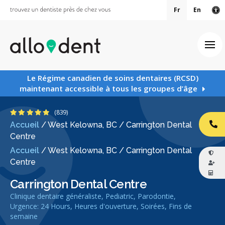
Fr
En
Ve
Ouv
Le Régime canadien de soins dentaires (RCSD)
maintenant accessible à tous les groupes d’âge
4.9 étoiles
(839)
Accueil
/
West Kelowna, BC
/
Carrington Dental
AP
Centre
Accueil
/
West Kelowna, BC
/
Carrington Dental
Centre
Carrington Dental Centre
Clinique dentaire généraliste, Pediatric, Parodontie,
Urgence: 24 Hours, Heures d'ouverture, Soirées, Fins de
semaine