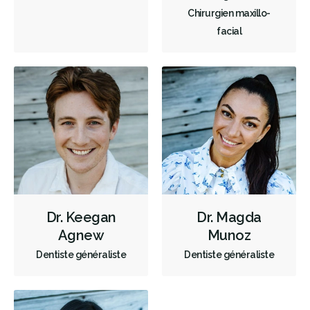
Urgence - Fins de semaine
Chirurgien maxillo-
facial
Traitement des traumatismes faciaux
Traitement de canal
Greffe osseuse
Implants dentaires
Extractions de dents et de dents de sagesse
Frénectomies
Traitement des maladies des gencives - chirurgical
Élévations sinusales
Réimplantation dentaire
Invisalign
Frénectomie
Ablation chirurgicale de Tori
Examens buccaux
Nettoyages dentaires
Ponts
Dr. Keegan
Dr. Magda
Couronnes
Obturations
Agnew
Munoz
Reconstruction complète de la bouche
Incrustations
Dentiste généraliste
Dentiste généraliste
Botox - Thérapeutique
Gestion de l'anxiété dentaire
OraVerse (inversion de la sédation)
Sédation - IV