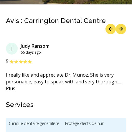
Previous
Next
Avis : Carrington Dental Centre
Previous
Next
Judy Ransom
J
66 days ago
étoiles
étoiles
étoiles
étoiles
étoiles
5
I really like and appreciate Dr. Munoz. She is very
personable, easy to speak with and very thorough.
...
Plus
Services
Clinique dentaire généraliste
Protège-dents de nuit