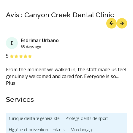
Avis : Canyon Creek Dental Clinic
Previous
Next
Esdrimar Urbano
E
85 days ago
étoiles
étoiles
étoiles
étoiles
étoiles
5
From the moment we walked in, the staff made us feel
genuinely welcomed and cared for. Everyone is so
...
Plus
Services
Clinique dentaire généraliste
Protège-dents de sport
Hygiène et prévention - enfants
Mordançage