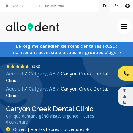
Fr
En
Ve
Ouv
Le Régime canadien de soins dentaires (RCSD)
maintenant accessible à tous les groupes d’âge
4.9 étoiles
(272)
Accueil
/
Calgary, AB
/
Canyon Creek Dental
AP
Clinic
Accueil
/
Calgary, AB
/
Canyon Creek Dental
Clinic
Canyon Creek Dental Clinic
Clinique dentaire généraliste, Urgence: Heures
d'ouverture
Ouvert | Voir les heures d'ouvertures