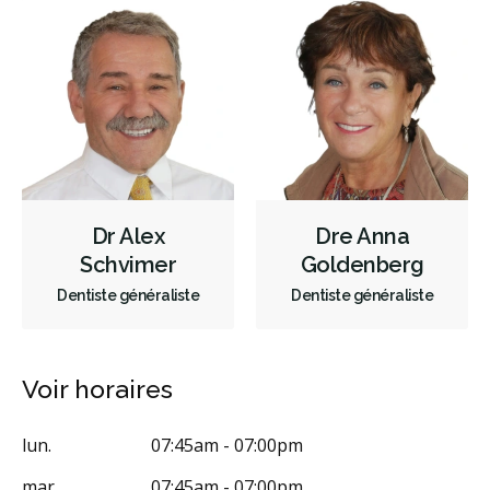
Orthodontie
Parodontie
Hygiène préventive et nettoyages
Réparateur
Facturation Directe
RCSD (Régime canadien de soins dentaires)
Moins
Dr Alex
Dre Anna
Schvimer
Goldenberg
Dentiste généraliste
Dentiste généraliste
Voir horaires
lun.
07:45am - 07:00pm
mar.
07:45am - 07:00pm