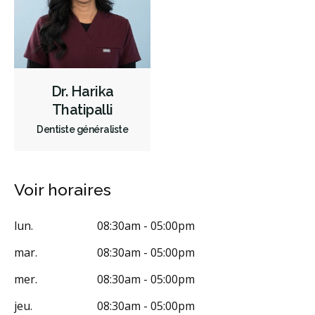
Reconstruction complète de la bouche
Appareils dentaires
Soins dentaires pour enfants
Services esthétiques
Prothèses dentaires
Diagnostique
Endodontie
Dr. Harika
Chirurgie buccale
Orthodontie
Parodontie
Thatipalli
Hygiène préventive et nettoyages
Réparateur
Dentiste généraliste
RCSD (Régime canadien de soins dentaires)
Moins
Voir horaires
lun.
08:30am - 05:00pm
mar.
08:30am - 05:00pm
mer.
08:30am - 05:00pm
jeu.
08:30am - 05:00pm