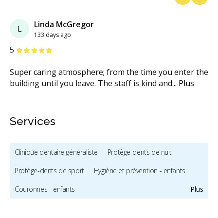
Previous
Next
Linda McGregor
L
133 days ago
étoiles
étoiles
étoiles
étoiles
étoiles
5
Super caring atmosphere; from the time you enter the
building until you leave. The staff is kind and
...
Plus
Services
Clinique dentaire généraliste
Protège-dents de nuit
Protège-dents de sport
Hygiène et prévention - enfants
Couronnes - enfants
Plus
Service Translation Missing: Pediatric Dentistry