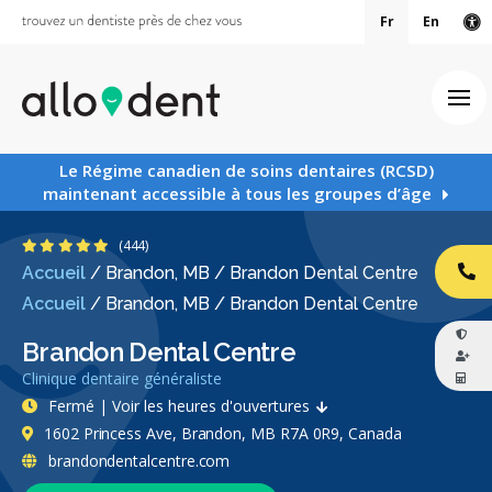
Fr
En
Ve
Ouv
Le Régime canadien de soins dentaires (RCSD)
maintenant accessible à tous les groupes d’âge
4.9 étoiles
(444)
Accueil
/
Brandon, MB
/
Brandon Dental Centre
AP
Accueil
/
Brandon, MB
/
Brandon Dental Centre
Brandon Dental Centre
Clinique dentaire généraliste
Fermé | Voir les heures d'ouvertures
1602 Princess Ave, Brandon, MB R7A 0R9, Canada
brandondentalcentre.com