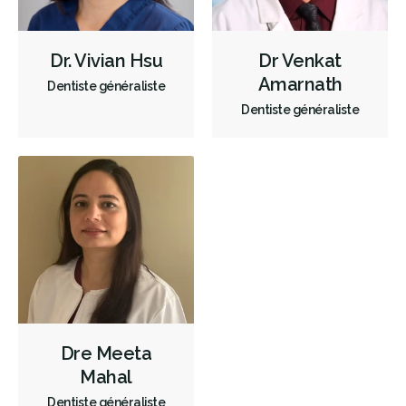
Prothèses dentaires
Diagnostique
Urgences
Dr. Vivian Hsu
Dr Venkat
Endodontie
Chirurgie buccale
Amarnath
Dentiste généraliste
Hygiène préventive et nettoyages
Réparateur
Moins
Dentiste généraliste
Dre Meeta
Mahal
Dentiste généraliste