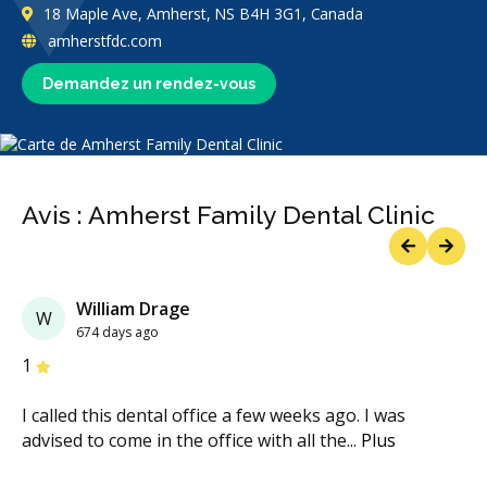
18 Maple Ave, Amherst, NS B4H 3G1, Canada
amherstfdc.com
Demandez un rendez-vous
Avis : Amherst Family Dental Clinic
Previous
Next
William Drage
W
674 days ago
étoiles
étoiles
étoiles
étoiles
étoiles
1
I called this dental office a few weeks ago. I was
advised to come in the office with all the
...
Plus