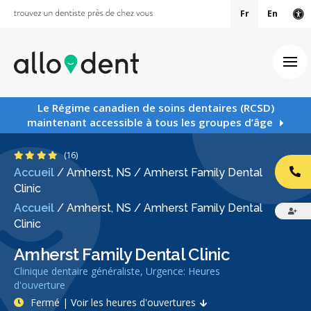
Fr
En
Ve
Ouv
Le Régime canadien de soins dentaires (RCSD)
maintenant accessible à tous les groupes d’âge
4.3 étoiles
(16)
Accueil
/
Amherst, NS
/
Amherst Family Dental
AP
Clinic
Accueil
/
Amherst, NS
/
Amherst Family Dental
Clinic
Amherst Family Dental Clinic
Clinique dentaire généraliste, Urgence: Heures
d'ouverture
Fermé | Voir les heures d'ouvertures