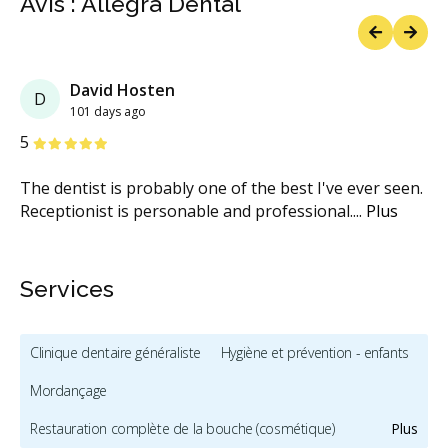
Avis : Allegra Dental
Previous
Next
David Hosten
D
101 days ago
étoiles
étoiles
étoiles
étoiles
étoiles
5
The dentist is probably one of the best I've ever seen.
Receptionist is personable and professional.
...
Plus
Services
Clinique dentaire généraliste
Hygiène et prévention - enfants
Mordançage
Restauration complète de la bouche (cosmétique)
Plus