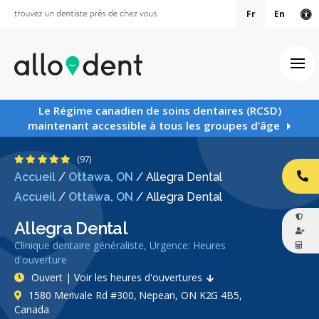
Fr
En
Ve
Ouv
Le Régime canadien de soins dentaires (RCSD)
maintenant accessible à tous les groupes d’âge
4.8 étoiles
(97)
Accueil
/
Ottawa, ON
/
Allegra Dental
AP
Accueil
/
Ottawa, ON
/
Allegra Dental
Allegra Dental
Clinique dentaire généraliste, Urgence: Heures
d'ouverture
Ouvert | Voir les heures d'ouvertures
1580 Merivale Rd #300, Nepean, ON K2G 4B5,
Canada