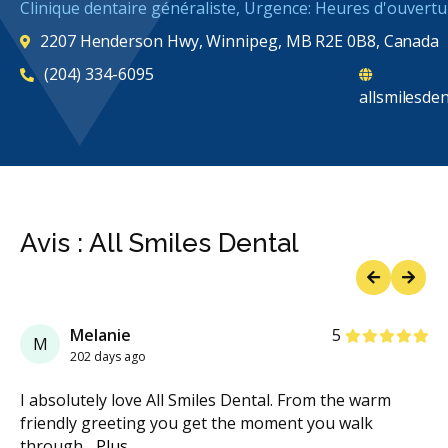
Clinique dentaire généraliste, Urgence: Heures d'ouvertu
2207 Henderson Hwy, Winnipeg, MB R2E 0B8, Canada
(204) 334-6095
allsmilesde
Avis : All Smiles Dental
Previous
Next
étoiles
étoiles
étoiles
étoiles
étoiles
Melanie
5
M
202 days ago
I absolutely love All Smiles Dental. From the warm
friendly greeting you get the moment you walk
through
...
Plus