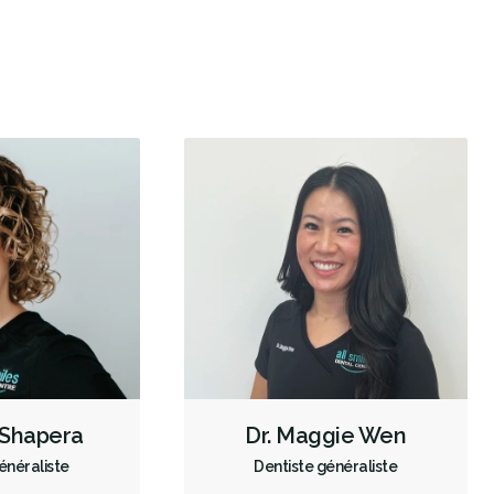
Mordançage
Restauration complète de la bouche (cosmétique)
Blanchiment des dents
Facettes
Prothèses dentaires
Dépistage du cancer de la bouche
Diagnostic des troubles de l'ATM
Scanner intraoral
Radiographies numériques
Radiographies panoramiques
CEREC
Lasers dentaires
Urgence durant les heures de clinique
Traitement de canal
Greffe osseuse
Implants dentaires
Extractions de dents et de dents de sagesse
Frénectomies
a Shapera
Dr. Maggie Wen
Élévations sinusales
Invisalign
Appareil orthodontique
énéraliste
Dentiste généraliste
Examens buccaux
Nettoyages dentaires
Ponts