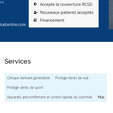
re
Accepte la couverture RCSD
Nouveaux patients acceptés
Financement
ntalcentre.com
Services
Clinique dentaire généraliste
Protège-dents de nuit
Protège-dents de sport
Appareils anti-ronflement et contre l'apnée du sommeil
Plus
Traitement de l'ATM
Hygiène et prévention - enfants