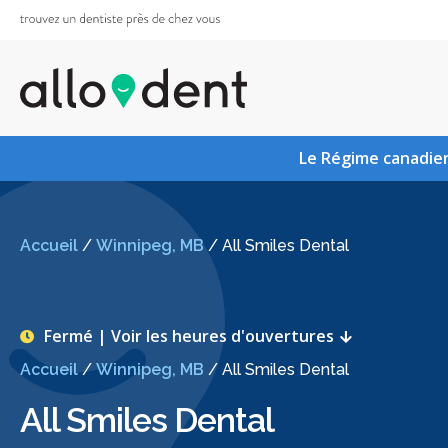
Le Régime canadien
Accueil
/
Winnipeg, MB
/
All Smiles Dental
Fermé | Voir les heures d'ouvertures
Accueil
/
Winnipeg, MB
/
All Smiles Dental
All Smiles Dental