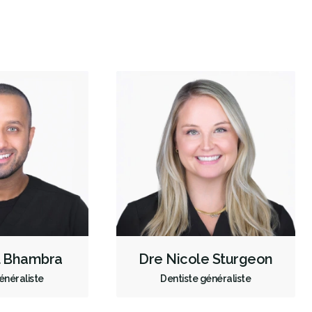
Extractions de dents et de dents de sagesse
Frénectomies
Invisalign
Examens buccaux
Nettoyages dentaires
Ponts
Couronnes
Obturations
Incrustations
Sédation - orale
Appareils dentaires
Soins dentaires pour enfants
Services esthétiques
Prothèses dentaires
Diagnostique
Urgences
Endodontie
Chirurgie buccale
Orthodontie
Hygiène préventive et nettoyages
Réparateur
Sédation
RCSD (Régime canadien de soins dentaires)
Moins
l Bhambra
Dre Nicole Sturgeon
énéraliste
Dentiste généraliste