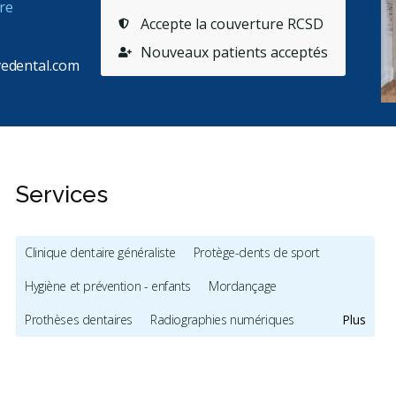
re
Accepte la couverture RCSD
Nouveaux patients acceptés
edental.com
Services
Clinique dentaire généraliste
Protège-dents de sport
es
Hygiène et prévention - enfants
Mordançage
Prothèses dentaires
Radiographies numériques
Plus
Urgence durant les heures de clinique
Traitement de canal
Greffe osseuse
Implants dentaires