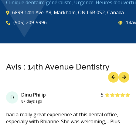
Clinique dentaire généraliste, Urgence: Heures d'ouvertu
6899 14th Ave #8, Markham, ON L6B 0S2, Canada
(905) 209-9996
14av
Avis : 14th Avenue Dentistry
Previous
Next
étoiles
étoiles
étoiles
étoiles
étoil
Dinu Philip
5
D
87 days ago
had a really great experience at this dental office,
especially with Rhianne. She was welcoming,
...
Plus