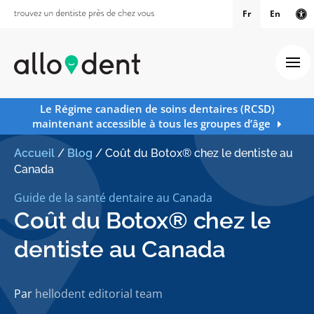
Fr
En
Ve
Ouv
Le Régime canadien de soins dentaires (RCSD)
maintenant accessible à tous les groupes d’âge
Accueil
/
Blog
/
Coût du Botox® chez le dentiste au
Canada
Guide de la santé dentaire au Canada
Coût du Botox® chez le
dentiste au Canada
Par
hellodent editorial team