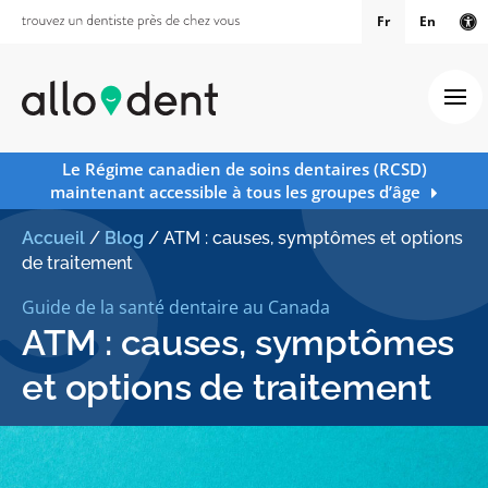
Fr
En
Ve
Ouv
Le Régime canadien de soins dentaires (RCSD)
maintenant accessible à tous les groupes d’âge
Accueil
/
Blog
/
ATM : causes, symptômes et options
de traitement
Guide de la santé dentaire au Canada
ATM : causes, symptômes
et options de traitement