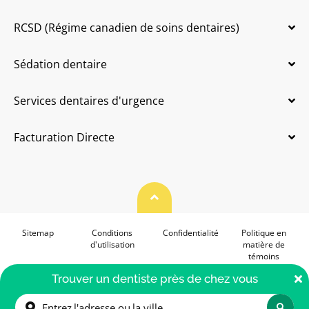
RCSD (Régime canadien de soins dentaires)
Sédation dentaire
Services dentaires d'urgence
Facturation Directe
Haut de page
Sitemap
Conditions
Confidentialité
Politique en
d'utilisation
matière de
témoins
Accessibilité
F
Trouver un dentiste près de chez vous
© 2026. allodent.ca. Tous droits réservés.