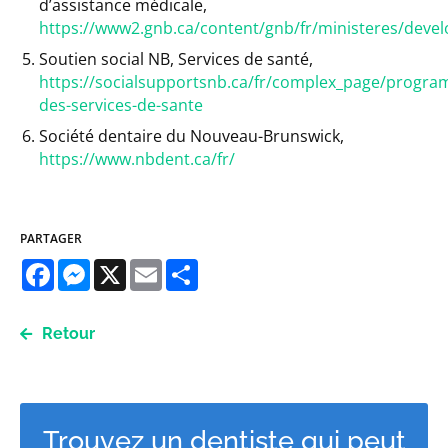
d’assistance médicale,
https://www2.gnb.ca/content/gnb/fr/ministeres/deve
Soutien social NB, Services de santé,
https://socialsupportsnb.ca/fr/complex_page/progr
des-services-de-sante
Société dentaire du Nouveau-Brunswick,
https://www.nbdent.ca/fr/
PARTAGER
Facebook
Messenger
X
Email
Share
Retour
Trouvez un dentiste qui peut