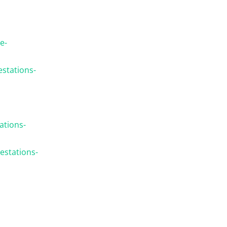
e-
estations-
ations-
estations-