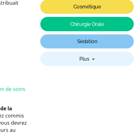
tribuait
Cosmétique
Chirurgie Orale
Sédation
Plus
n de soins
 de la
vez commis
 vous devrez
eurs au