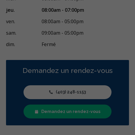
Endodontie
Chirurgie buccale
Orthodontie
Parodontie
jeu.
08:00am - 07:00pm
Hygiène préventive et nettoyages
Réparateur
Sédation
ven.
08:00am - 05:00pm
Facturation Directe
sam.
09:00am - 05:00pm
Service Translation Missing: IFHP (Interim Federal Health
dim.
Fermé
Program)
RCSD (Régime canadien de soins dentaires)
Moins
Demandez un rendez-vous
(403) 248-1153
Demandez un rendez-vous