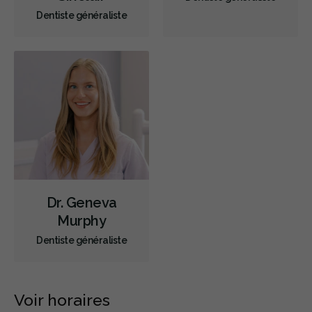
Couronnes
Incrustations
Appareils dentaires
Dentiste généraliste
Soins dentaires pour enfants
Services esthétiques
Prothèses dentaires
Diagnostique
Urgences
Endodontie
Chirurgie buccale
Orthodontie
Hygiène préventive et nettoyages
Réparateur
RCSD (Régime canadien de soins dentaires)
Moins
Dr. Geneva
Murphy
Dentiste généraliste
Voir horaires