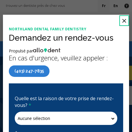
Fr
En
Ve
F
×
NORTHLAND DENTAL FAMILY DENTISTRY
Ouv
Demandez un rendez-vous
Le Régime canadien de soins dentaires (RCSD)
Propulsé par
maintenant accessible à tous les groupes d’âge
En cas d'urgence, veuillez appeler :
4.9 étoiles
(210)
(403) 247-7835
Accueil
/
Calgary, AB
/
Northland Dental
AP
Family Dentistry
Accueil
/
Calgary, AB
/
Northland Dental
Family Dentistry
Quelle est la raison de votre prise de rendez-
vous?
*
Northland Dental Family
Dentistry
Clinique dentaire généraliste, Urgence: Heures
d'ouverture