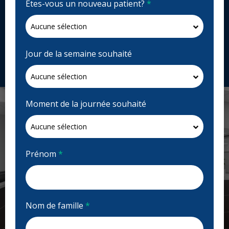
Êtes-vous un nouveau patient?
*
Fermé | Voir les heures d'ouvertures
4600 Crowchild Trail NW Ste 401, Calgary, AB T3A
2L6, Canada
northlanddental.ca
Jour de la semaine souhaité
Demandez un rendez-vous
Moment de la journée souhaité
Prénom
*
Nom de famille
*