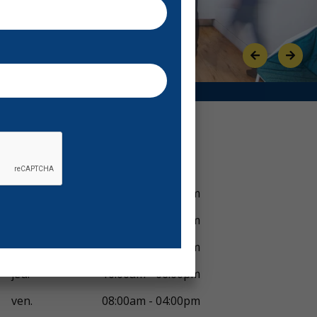
Previous
Next
Voir horaires
lun.
09:00am - 05:00pm
mar.
09:00am - 06:00pm
mer.
10:00am - 06:00pm
jeu.
10:00am - 06:00pm
ven.
08:00am - 04:00pm