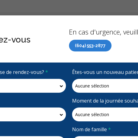
Précédent
À propo
En cas d'urgence, veuill
ez-vous
(604) 553-2877
 de soins dentaires (RCSD) maintenant accessible à tous 
rise de rendez-vous?
*
Êtes-vous un nouveau patie
4.6 étoiles
(471)
Demandez un rendez-vous
Moment de la journée souha
Nom de famille
*
Accepte la couverture RCSD