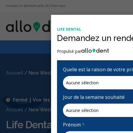
LIFE DENTAL
Demandez un rend
Le Régime canadien
Propulsé par
Quelle est la raison de votre p
Accueil
/
New Westminster, BC
/
Life Dental
Jour de la semaine souhaité
Fermé | Voir les heures d'ouvertures
Accueil
/
New Westminster, BC
/
Life Dental
Life Dental
Prénom
*