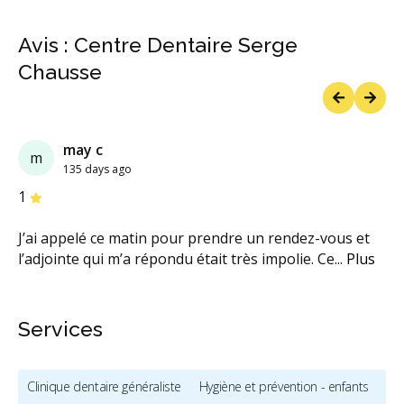
Avis : Centre Dentaire Serge
Chausse
Previous
Next
may c
m
135 days ago
étoiles
étoiles
étoiles
étoiles
étoiles
1
J’ai appelé ce matin pour prendre un rendez-vous et
l’adjointe qui m’a répondu était très impolie. Ce
...
Plus
Services
Clinique dentaire généraliste
Hygiène et prévention - enfants