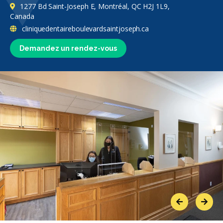
1277 Bd Saint-Joseph E, Montréal, QC H2J 1L9,
Canada
cliniquedentaireboulevardsaintjoseph.ca
Demandez un rendez-vous
Previous
Next