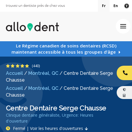
Fr
En
Ve
Ouv
Le Régime canadien de soins dentaires (RCSD)
maintenant accessible à tous les groupes d’âge
4.9 étoiles
(440)
Accueil
/
Montréal, QC
/
Centre Dentaire Serge
AP
Chausse
Accueil
/
Montréal, QC
/
Centre Dentaire Serge
Chausse
Centre Dentaire Serge Chausse
Clinique dentaire généraliste, Urgence: Heures
d'ouverture
Fermé | Voir les heures d'ouvertures