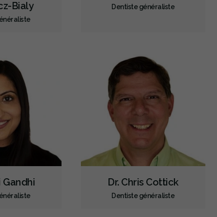
cz-Bialy
Dentiste généraliste
Empreintes dentaires numériques
Urgence 24h/24
énéraliste
Urgence - soir
Urgence - Fins de semaine
Traitement des traumatismes faciaux
Traitement de canal
Traitement de la fracture de la racine
Greffe osseuse
Implants dentaires
Extractions de dents et de dents de sagesse
Frénectomies
Traitement des maladies des gencives - chirurgical
Aligneurs transparents
Invisalign
Appareil orthodontique
Voies respiratoires
Examens buccaux
Nettoyages dentaires
Scellants
Ponts
Couronnes
li Gandhi
Dr. Chris Cottick
Chirurgie endodontique
Obturations
énéraliste
Dentiste généraliste
Reconstruction complète de la bouche
Incrustations