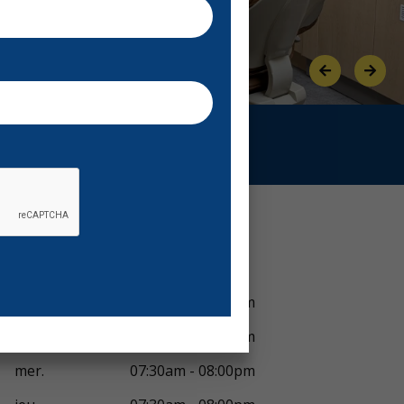
Previous
Next
Voir horaires
lun.
07:30am - 08:00pm
mar.
07:30am - 08:00pm
mer.
07:30am - 08:00pm