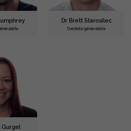
Humphrey
Dr Brett Starosilec
énéraliste
Dentiste généraliste
a Gurgel