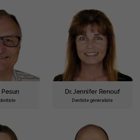
Restaurations le jour-même
Gestion de l'anxiété dentaire
Anesthésie générale
Sédation - IV
Sédation - protoxyde d'azote
Sédation - orale
Appareils dentaires
Soins dentaires pour enfants
Services esthétiques
Prothèses dentaires
Diagnostique
Urgences
Endodontie
Chirurgie buccale
Orthodontie
Hygiène préventive et nettoyages
Réparateur
Sédation
r Pesun
Dr. Jennifer Renouf
RCSD (Régime canadien de soins dentaires)
Moins
dontiste
Dentiste généraliste