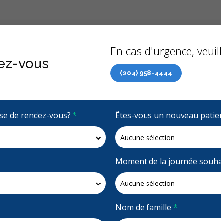
Précédent
À propo
En cas d'urgence, veuill
ez-vous
(204) 958-4444
 de soins dentaires (RCSD) maintenant accessible à tous 
rise de rendez-vous?
*
Êtes-vous un nouveau patie
4.9 étoiles
(3698)
Demandez un rendez-vous
Moment de la journée souha
Nom de famille
*