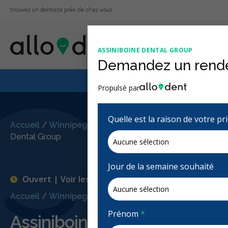
ASSINIBOINE DENTAL GROUP
Demandez un rend
Le Régime canadien
Propulsé par
Quelle est la raison de votre p
Accueil
/
Winnipeg, MB
/
Assiniboine
Dental Group
Jour de la semaine souhaité
Ouvert | Voir les heures d'ouvertures
Accueil
/
Winnipeg, MB
/
Assiniboine Dental Group
Prénom
*
Assiniboine Dental Group