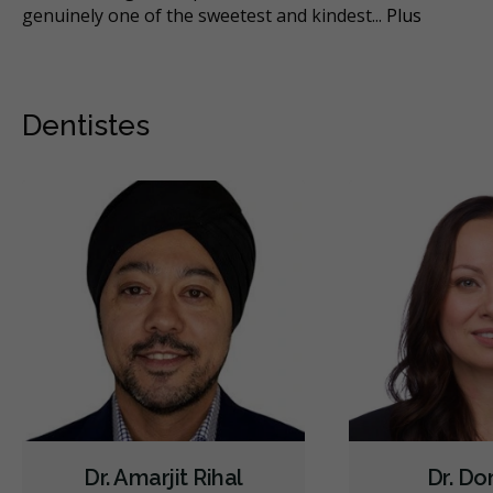
genuinely one of the sweetest and kindest
the Assiniboine Dental Group. I feel completely
...
Plus
...
Plus
Dentistes
Dr. Amarjit Rihal
Dr. Do