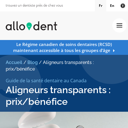
Fr
En
Ve
Ouv
Le Régime canadien de soins dentaires (RCSD)
maintenant accessible à tous les groupes d’âge
Accueil
/
Blog
/
Aligneurs transparents :
prix/bénéfice
Guide de la santé dentaire au Canada
Aligneurs transparents :
prix/bénéfice