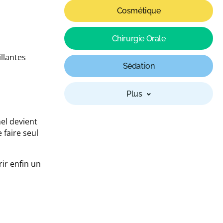
Cosmétique
Chirurgie Orale
llantes
Sédation
Plus
el devient
 faire seul
ir enfin un