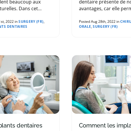
lent beaucoup aux
dentaire présente de 
turelles. Dans cet
avantages, car elle per
les dentistes de notre
restaurer la fonction et
ous décrivent les
l'apparence de votre so
1st, 2022 in
SURGERY (FR)
,
Posted Aug 28th, 2022 in
CHIR
NTS DENTAIRES
ORALE
,
SURGERY (FR)
es et les différences.
suite à la perte d'une o
plusieurs dents. Aujourd
dentistes de notre rés
répondent aux questio
courantes sur toute do
pouvant être associée c
chirurgie.
plants dentaires
Comment les impla