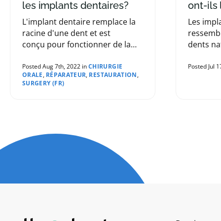
les implants dentaires?
ont-ils 
L'implant dentaire remplace la
Les impl
racine d'une dent et est
ressemb
conçu pour fonctionner de la
dents nat
même manière qu'une dent
dentiste
naturelle. Vous vous demandez
les simil
Posted Aug 7th, 2022 in
CHIRURGIE
Posted Jul 1
ORALE
,
RÉPARATEUR
,
RESTAURATION
,
peut-être combien de temps les
SURGERY (FR)
implants dentaires durent. Dans
cet article, les dentistes de
notre réseau discutent de la
longévité des implants
dentaires.