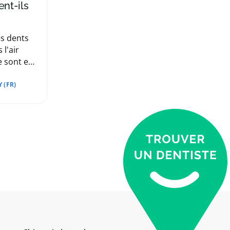
nt-ils
s dents
l'air
e sont en
hoire qui
 (FR)
 dents.
réseau
la se
vent