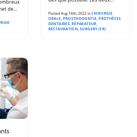
nombreux
options les plus courantes pour
met de
le remplacement des dents sont
Posted Aug 16th, 2022 in
CHIRURGIE
ORALE
,
PROSTHODONTIE
,
PROTHÈSES
les implants dentaires et les
urire
URGIE
DENTAIRES
,
RÉPARATEUR
,
prothèses dentaires.
RESTAURATION
,
SURGERY (FR)
u de
'hui, les
eau
ns
uleur
ette
nts