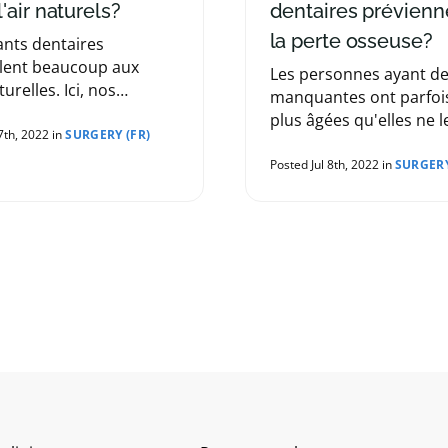
l'air naturels?
dentaires prévienne
la perte osseuse?
ants dentaires
lent beaucoup aux
Les personnes ayant de
urelles. Ici, nos
manquantes ont parfois 
s du réseau décrivent
plus âgées qu'elles ne l
itudes et les différences.
7th, 2022 in
SURGERY (FR)
réalité en raison de la
détérioration de la mâc
Posted Jul 8th, 2022 in
SURGERY
accompagne la perte de
Les dentistes de notre 
expliquent pourquoi ce
produit et comment les
implants dentaires peu
aider.