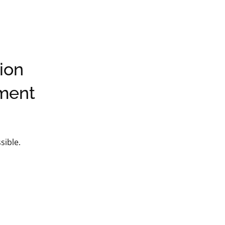
ion
ement
sible.