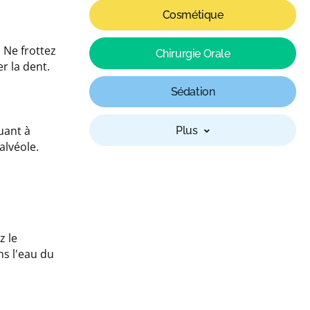
Cosmétique
. Ne frottez
Chirurgie Orale
r la dent.
Sédation
uant à
Plus
alvéole.
z le
ns l'eau du