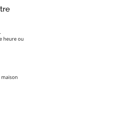
tre
.
ne heure ou
a maison