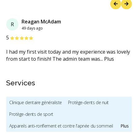
Previous
Next
Reagan McAdam
R
49 days ago
étoiles
étoiles
étoiles
étoiles
étoiles
5
I had my first visit today and my experience was lovely
from start to finish! The admin team was
...
Plus
Services
Clinique dentaire généraliste
Protège-dents de nuit
Protège-dents de sport
Appareils anti-ronflement et contre l'apnée du sommeil
Plus
Traitement de l'ATM
Hygiène et prévention - enfants