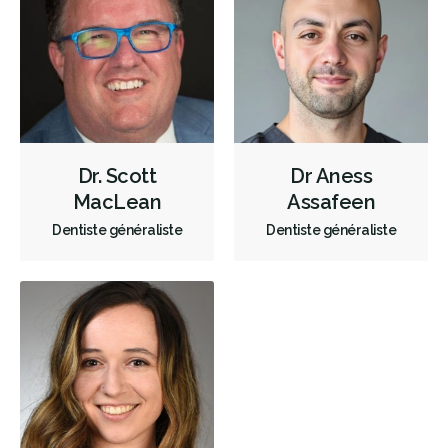
Soins dentaires pour enfants
Services esthétiques
Prothèses dentaires
Diagnostique
Urgences
Endodontie
Chirurgie buccale
Orthodontie
Parodontie
Hygiène préventive et nettoyages
Réparateur
RCSD (Régime canadien de soins dentaires)
Moins
Dr. Scott
Dr Aness
MacLean
Assafeen
Dentiste généraliste
Dentiste généraliste