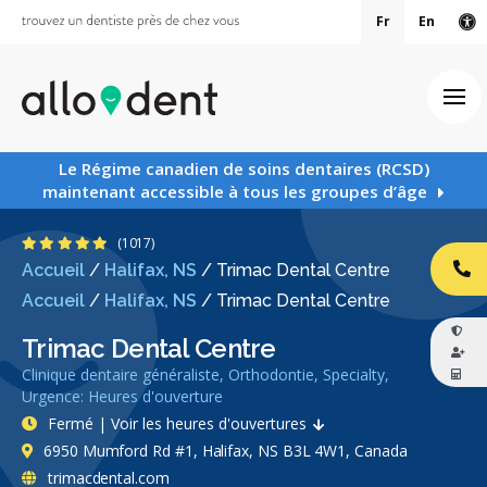
Fr
En
Ve
Ouv
Le Régime canadien de soins dentaires (RCSD)
maintenant accessible à tous les groupes d’âge
4.9 étoiles
(1017)
Accueil
/
Halifax, NS
/
Trimac Dental Centre
AP
Accueil
/
Halifax, NS
/
Trimac Dental Centre
Trimac Dental Centre
Clinique dentaire généraliste, Orthodontie, Specialty,
Urgence: Heures d'ouverture
Fermé | Voir les heures d'ouvertures
6950 Mumford Rd #1, Halifax, NS B3L 4W1, Canada
trimacdental.com