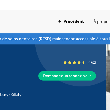
Précédent
À propo
 de soins dentaires (RCSD) maintenant accessible à tous 
4.6 étoiles
(162)
Demandez un rendez-vous
ury (Killaly)