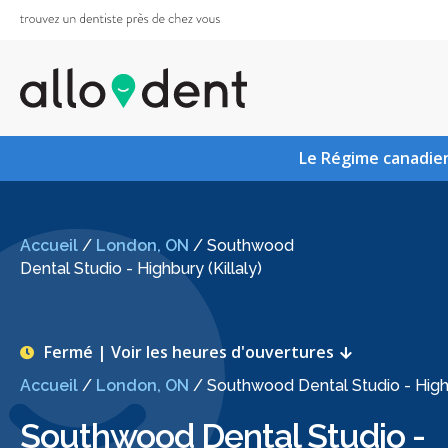
Le Régime canadien
Accueil
/
London, ON
/
Southwood
Dental Studio - Highbury (Killaly)
Fermé | Voir les heures d'ouvertures
Accueil
/
London, ON
/
Southwood Dental Studio - Highb
Southwood Dental Studio -