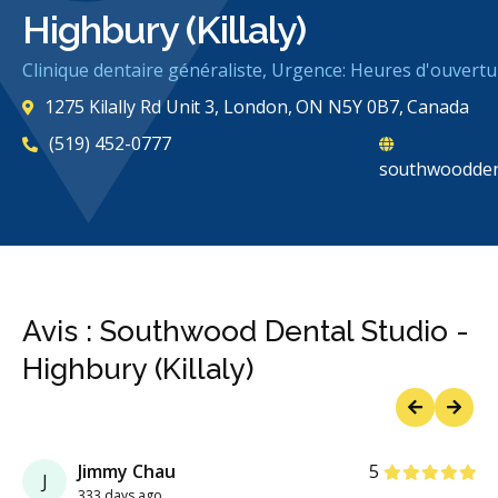
Highbury (Killaly)
Clinique dentaire généraliste, Urgence: Heures d'ouvertu
1275 Kilally Rd Unit 3, London, ON N5Y 0B7, Canada
(519) 452-0777
southwoodden
Avis : Southwood Dental Studio -
Highbury (Killaly)
Previous
Next
étoiles
étoiles
étoiles
étoiles
étoiles
Jimmy Chau
5
J
333 days ago