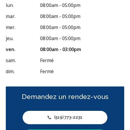
Soins dentaires pour enfants
Services esthétiques
lun.
08:00am - 05:00pm
Prothèses dentaires
Diagnostique
Urgences
mar.
08:00am - 05:00pm
Endodontie
Chirurgie buccale
Parodontie
mer.
08:00am - 05:00pm
Hygiène préventive et nettoyages
Réparateur
Sédation
jeu.
08:00am - 05:00pm
RCSD (Régime canadien de soins dentaires)
Moins
ven.
08:00am - 03:00pm
sam.
Fermé
dim.
Fermé
Demandez un rendez-vous
(519) 773-2231