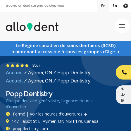
Fr
En
Ve
Ouv
Le Régime canadien de soins dentaires (RCSD)
maintenant accessible à tous les groupes d’âge
4.9 étoiles
(355)
Accueil
/
Aylmer, ON
/
Popp Dentistry
AP
Accueil
/
Aylmer, ON
/
Popp Dentistry
Popp Dentistry
Clinique dentaire généraliste, Urgence: Heures
d'ouverture
Fermé | Voir les heures d'ouvertures
147 Talbot St E, Aylmer, ON N5H 1Y9, Canada
poppdentistry.com