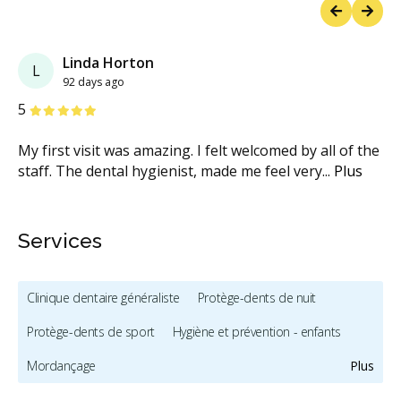
Previous
Next
Linda Horton
L
92 days ago
étoiles
étoiles
étoiles
étoiles
étoiles
5
My first visit was amazing. I felt welcomed by all of the
staff. The dental hygienist, made me feel very
...
Plus
Services
Clinique dentaire généraliste
Protège-dents de nuit
Protège-dents de sport
Hygiène et prévention - enfants
Mordançage
Plus
Restauration complète de la bouche (cosmétique)