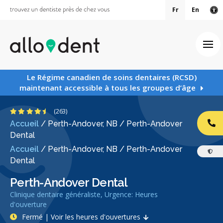
Fr
En
Ve
Ouv
Le Régime canadien de soins dentaires (RCSD)
maintenant accessible à tous les groupes d’âge
4.7 étoiles
(263)
Accueil
/
Perth-Andover, NB
/
Perth-Andover
AP
Dental
Accueil
/
Perth-Andover, NB
/
Perth-Andover
Dental
Perth-Andover Dental
Clinique dentaire généraliste, Urgence: Heures
d'ouverture
Fermé | Voir les heures d'ouvertures