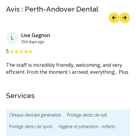
Avis : Perth-Andover Dental
Previous
Next
Lise Gagnon
L
254 days ago
étoiles
étoiles
étoiles
étoiles
étoiles
5
The staff is incredibly friendly, welcoming, and very
efficient. From the moment I arrived, everything
...
Plus
Services
Clinique dentaire généraliste
Protège-dents de nuit
Protège-dents de sport
Hygiène et prévention - enfants