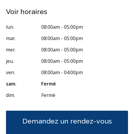
Appareils dentaires
Soins dentaires pour enfants
Voir horaires
Services esthétiques
Diagnostique
Urgences
lun.
08:00am - 05:00pm
Endodontie
Chirurgie buccale
mar.
08:00am - 05:00pm
Hygiène préventive et nettoyages
Réparateur
Sédation
mer.
08:00am - 05:00pm
RCSD (Régime canadien de soins dentaires)
Moins
jeu.
08:00am - 05:00pm
ven.
08:00am - 04:00pm
sam.
Fermé
dim.
Fermé
Demandez un rendez-vous