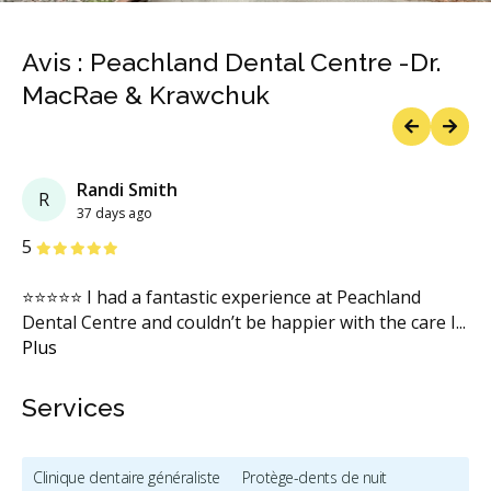
Avis : Peachland Dental Centre -Dr.
MacRae & Krawchuk
Previous
Next
Randi Smith
R
37 days ago
étoiles
étoiles
étoiles
étoiles
étoiles
5
⭐⭐⭐⭐⭐ I had a fantastic experience at Peachland
Dental Centre and couldn’t be happier with the care I
...
Plus
Services
Clinique dentaire généraliste
Protège-dents de nuit