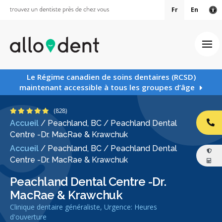
Fr
En
Ve
Ouv
Le Régime canadien de soins dentaires (RCSD)
maintenant accessible à tous les groupes d’âge
4.9 étoiles
(828)
Accueil
/
Peachland, BC
/
Peachland Dental
AP
Centre -Dr. MacRae & Krawchuk
Accueil
/
Peachland, BC
/
Peachland Dental
Centre -Dr. MacRae & Krawchuk
Peachland Dental Centre -Dr.
MacRae & Krawchuk
Clinique dentaire généraliste, Urgence: Heures
d'ouverture