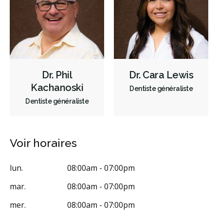
Urgences
Endodontie
Chirurgie buccale
Orthodontie
Parodontie
Hygiène préventive et nettoyages
Réparateur
Sédation
Facturation Directe
RCSD (Régime canadien de soins dentaires)
Moins
Dr. Phil
Dr. Cara Lewis
Kachanoski
Dentiste généraliste
Dentiste généraliste
Voir horaires
lun.
08:00am - 07:00pm
mar.
08:00am - 07:00pm
mer.
08:00am - 07:00pm