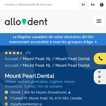
Fr
En
Ve
Ouv
Le Régime canadien de soins dentaires (RCSD)
maintenant accessible à tous les groupes d’âge
4.5 étoiles
(77)
Accueil
/
Mount Pearl, NL
/
Mount Pearl Dental
AP
Accueil
/
Mount Pearl, NL
/
Mount Pearl Dental
Mount Pearl Dental
Clinique dentaire généraliste, Urgence: Heures
d'ouverture, Soirées, Fins de semaine
Fermé | Voir les heures d'ouvertures
7 Cunard Pl, Mount Pearl, NL A1N 5B5, Canada
mountpearldental.ca