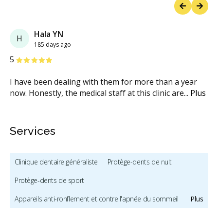
Previous
Next
Hala YN
H
185 days ago
étoiles
étoiles
étoiles
étoiles
étoiles
5
I have been dealing with them for more than a year
now. Honestly, the medical staff at this clinic are
...
Plus
Services
Clinique dentaire généraliste
Protège-dents de nuit
Protège-dents de sport
Appareils anti-ronflement et contre l'apnée du sommeil
Plus
Traitement de l'ATM
Hygiène et prévention - enfants