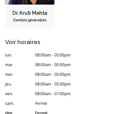
Endodontie
Chirurgie buccale
Orthodontie
Parodontie
Dr. Kruti Mehta
Hygiène préventive et nettoyages
Réparateur
Sédation
Dentiste généraliste
Facturation Directe
RCSD (Régime canadien de soins dentaires)
Moins
Voir horaires
lun.
08:00am - 05:00pm
mar.
08:00am - 05:00pm
mer.
08:00am - 05:00pm
jeu.
08:00am - 05:00pm
ven.
08:00am - 01:00pm
sam.
Fermé
dim.
Fermé