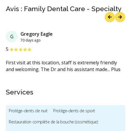
Avis : Family Dental Care - Specialty
Previous
Next
Gregory Eagle
G
70 days ago
étoiles
étoiles
étoiles
étoiles
étoiles
5
First visit at this location, staff is extremely friendly
and welcoming. The Dr and his assistant made
...
Plus
Services
Protège-dents de nuit
Protège-dents de sport
Restauration complète de la bouche (cosmétique)