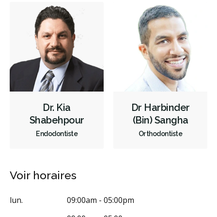
Reconstruction complète de la bouche
Sédation - IV
Sédation - orale
Appareils dentaires
Services esthétiques
Prothèses dentaires
Diagnostique
Endodontie
Chirurgie buccale
Orthodontie
Parodontie
Hygiène préventive et nettoyages
Réparateur
Sédation
Moins
Dr. Kia
Dr Harbinder
Shabehpour
(Bin) Sangha
Endodontiste
Orthodontiste
Voir horaires
lun.
09:00am - 05:00pm