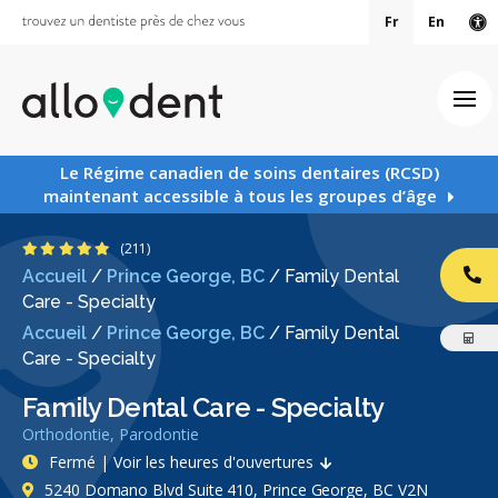
Fr
En
Ve
Ouv
Le Régime canadien de soins dentaires (RCSD)
maintenant accessible à tous les groupes d’âge
4.9 étoiles
(211)
Accueil
/
Prince George, BC
/
Family Dental
AP
Care - Specialty
Accueil
/
Prince George, BC
/
Family Dental
Care - Specialty
Family Dental Care - Specialty
Orthodontie, Parodontie
Fermé | Voir les heures d'ouvertures
5240 Domano Blvd Suite 410, Prince George, BC V2N