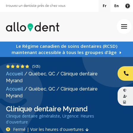
Fr
En
Ve
Ouv
Le Régime canadien de soins dentaires (RCSD)
maintenant accessible à tous les groupes d’âge
4.8 étoiles
(505)
Accueil
/
Québec, QC
/
Clinique dentaire
AP
Myrand
Accueil
/
Québec, QC
/
Clinique dentaire
Myrand
Clinique dentaire Myrand
Clinique dentaire généraliste, Urgence: Heures
d'ouverture
Fermé | Voir les heures d'ouvertures