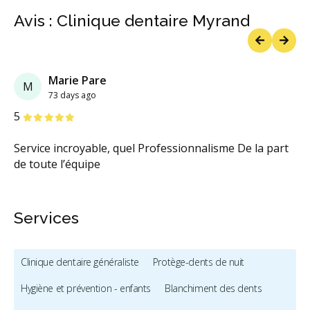
Avis : Clinique dentaire Myrand
Previous
Next
Marie Pare
M
73 days ago
étoiles
étoiles
étoiles
étoiles
étoiles
5
Service incroyable, quel Professionnalisme De la part
de toute l’équipe
Services
Clinique dentaire généraliste
Protège-dents de nuit
Hygiène et prévention - enfants
Blanchiment des dents