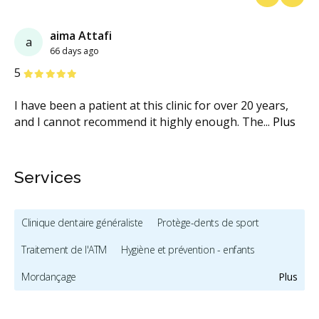
Previous
Next
aima Attafi
a
66 days ago
étoiles
étoiles
étoiles
étoiles
étoiles
5
I have been a patient at this clinic for over 20 years,
and I cannot recommend it highly enough. The
...
Plus
Services
Clinique dentaire généraliste
Protège-dents de sport
Traitement de l'ATM
Hygiène et prévention - enfants
Mordançage
Plus
Restauration complète de la bouche (cosmétique)