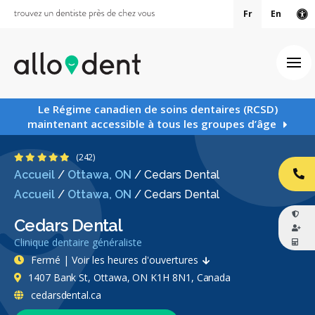
Fr
En
Ve
Ouv
Le Régime canadien de soins dentaires (RCSD)
maintenant accessible à tous les groupes d’âge
4.8 étoiles
(242)
Accueil
/
Ottawa, ON
/
Cedars Dental
AP
Accueil
/
Ottawa, ON
/
Cedars Dental
Cedars Dental
Clinique dentaire généraliste
Fermé | Voir les heures d'ouvertures
1407 Bank St, Ottawa, ON K1H 8N1, Canada
cedarsdental.ca