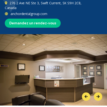
276 2 Ave NE Ste 3, Swift Current, SK S9H 2C8,
Canada
anchordentalgroup.com
Demandez un rendez-vous
Previous
Next