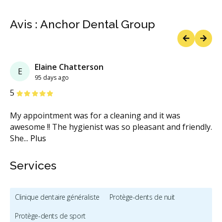
Avis : Anchor Dental Group
Previous
Next
Elaine Chatterson
E
95 days ago
étoiles
étoiles
étoiles
étoiles
étoiles
5
My appointment was for a cleaning and it was
awesome !! The hygienist was so pleasant and friendly.
She
...
Plus
Services
Clinique dentaire généraliste
Protège-dents de nuit
Protège-dents de sport