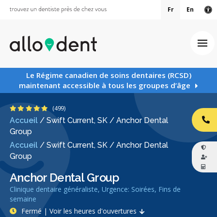
Fr
En
Ve
Ouv
Le Régime canadien de soins dentaires (RCSD)
maintenant accessible à tous les groupes d’âge
4.9 étoiles
(499)
Accueil
/
Swift Current, SK
/
Anchor Dental
AP
Group
Accueil
/
Swift Current, SK
/
Anchor Dental
Group
Anchor Dental Group
Clinique dentaire généraliste, Urgence: Soirées, Fins de
semaine
Fermé | Voir les heures d'ouvertures