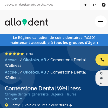
Fr
En
Ve
Ouv
Le Régime canadien de soins dentaires (RCSD)
maintenant accessible à tous les groupes d’âge
4.8 étoiles
(166)
Accueil
/
Okotoks, AB
/
Cornerstone Dental
AP
Wellness
Accueil
/
Okotoks, AB
/
Cornerstone Dental
Wellness
Cornerstone Dental Wellness
Clinique dentaire généraliste, Urgence: Heures
d'ouverture
Fermé | Voir les heures d'ouvertures