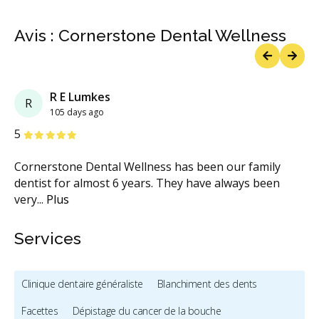
Avis : Cornerstone Dental Wellness
Previous
Next
R E Lumkes
R
105 days ago
étoiles
étoiles
étoiles
étoiles
étoiles
5
Cornerstone Dental Wellness has been our family
dentist for almost 6 years. They have always been
very
...
Plus
Services
Clinique dentaire généraliste
Blanchiment des dents
Facettes
Dépistage du cancer de la bouche