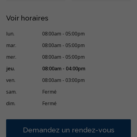
Traitement de la fracture de la racine
Greffe des gencives
Implants dentaires
Chirurgie endodontique
Voir horaires
Extractions de dents et de dents de sagesse
Frénectomies
lun.
08:00am - 05:00pm
Traitement des maladies des gencives - chirurgical
mar.
08:00am - 05:00pm
Aligneurs transparents
Invisalign
Appareil orthodontique
mer.
08:00am - 05:00pm
Prévention des maladies des gencives
jeu.
08:00am - 04:00pm
Service Translation Missing: Gum Disease Prevention - Non-
ven.
08:00am - 03:00pm
Surgical
sam.
Fermé
Greffe des gencives
Frénectomies
Examens buccaux
dim.
Fermé
Nettoyages dentaires
Scellants
Ponts
Couronnes
Chirurgie endodontique
Obturations
Reconstruction complète de la bouche
Incrustations
Demandez un rendez-vous