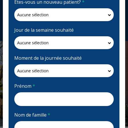
Êtes-vous un nouveau patient?
*
560 Ch. de Chambly #100, Longueuil, QC J4H 3L8,
Canada
centredentairefancelli.ca
Demandez un rendez-vous
Jour de la semaine souhaité
Moment de la journée souhaité
Prénom
*
Nom de famille
*
Previous
Next