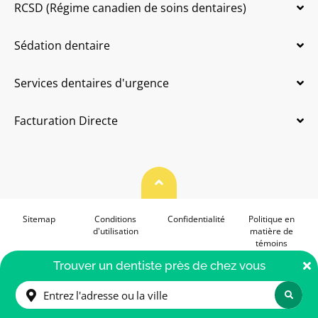
RCSD (Régime canadien de soins dentaires)
Sédation dentaire
Services dentaires d'urgence
Facturation Directe
Haut de page
Sitemap
Conditions
Confidentialité
Politique en
d'utilisation
matière de
témoins
Accessibilité
F
Trouver un dentiste près de chez vous
© 2026. allodent.ca. Tous droits réservés.