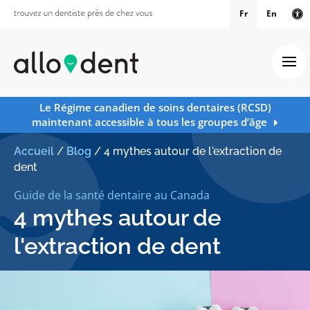
Fr
En
Ve
Ouv
Le Régime canadien de soins dentaires (RCSD)
maintenant accessible à tous les groupes d’âge
Accueil
/
Blog
/
4 mythes autour de l'extraction de
dent
Guide de la santé dentaire au Canada
4 mythes autour de
l'extraction de dent