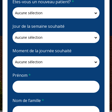
Êtes-vous un nouveau patient?
*
1575 Blvd Jacques-Cartier E Bureau 201, Longueuil,
QC J4M 2B5, Canada
bucca.ca
Demandez un rendez-vous
Jour de la semaine souhaité
Moment de la journée souhaité
Prénom
*
Nom de famille
*
Previous
Next