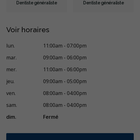
Dentiste généraliste
Dentiste généraliste
Invisalign
Appareil orthodontique
Prévention des maladies des gencives
Examens buccaux
Voir horaires
Nettoyages dentaires
Scellants
Ponts
Couronnes
lun.
11:00am - 07:00pm
Chirurgie endodontique
Obturations
mar.
09:00am - 06:00pm
Reconstruction complète de la bouche
Incrustations
mer.
11:00am - 06:00pm
Restaurations le jour-même
Gestion de l'anxiété dentaire
jeu.
09:00am - 05:00pm
Anesthésie générale
Sédation - IV
ven.
08:00am - 04:00pm
Sédation - protoxyde d'azote
Sédation - orale
sam.
08:00am - 04:00pm
Appareils dentaires
Soins dentaires pour enfants
dim.
Fermé
Services esthétiques
Prothèses dentaires
Diagnostique
Urgences
Endodontie
Chirurgie buccale
Orthodontie