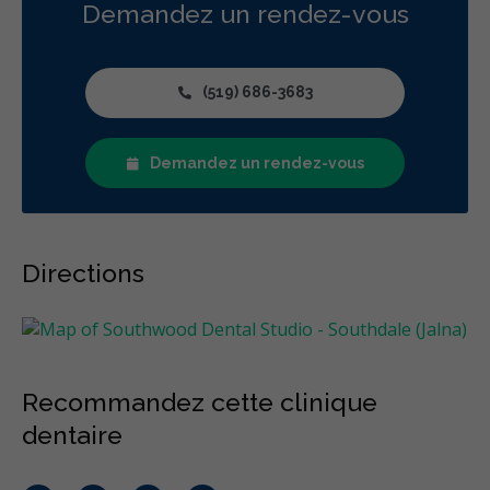
Parodontie
Hygiène préventive et nettoyages
Réparateur
Demandez un rendez-vous
Sédation
RCSD (Régime canadien de soins dentaires)
Moins
(519) 686-3683
Demandez un rendez-vous
Directions
Recommandez cette clinique
dentaire