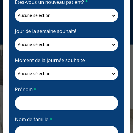
Êtes-vous un nouveau patient?
*
Fermé | Voir les heures d'ouvertures
395 Southdale Rd E, London, ON N6E 1A2, Canada
southwooddentalstudio.com
Jour de la semaine souhaité
Demandez un rendez-vous
Moment de la journée souhaité
Prénom
*
Nom de famille
*
Previous
Next