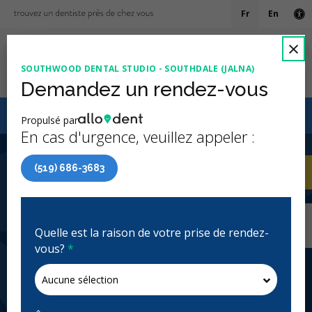
Fr
En
Ve
F
×
SOUTHWOOD DENTAL STUDIO - SOUTHDALE (JALNA)
Ouv
Demandez un rendez-vous
Le Régime canadien de soins dentaires (RCSD)
Propulsé par
maintenant accessible à tous les groupes d’âge
En cas d'urgence, veuillez appeler :
4.4 étoiles
(186)
(519) 686-3683
Accueil
/
London, ON
/
Southwood Dental
AP
Studio - Southdale (Jalna)
Accueil
/
London, ON
/
Southwood Dental
Studio - Southdale (Jalna)
Quelle est la raison de votre prise de rendez-
vous?
*
Southwood Dental Studio -
Southdale (Jalna)
Clinique dentaire généraliste, Urgence: Heures
d'ouverture