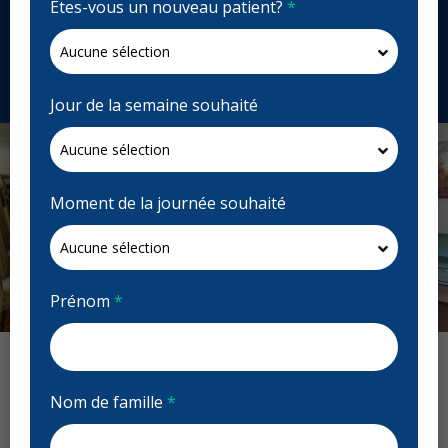
Êtes-vous un nouveau patient?
*
284 Salter St, Winnipeg, MB R2W 4K9, Canada
redwooddentalcenter.ca
Demandez un rendez-vous
Jour de la semaine souhaité
Moment de la journée souhaité
Prénom
*
Previous
Next
Avis : Redwood Dental Centre
Nom de famille
*