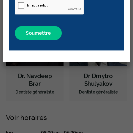
Dépistage du cancer de la bouche
Radiographies numériques
Urgence durant les heures de clinique
Traitement de canal
Greffe osseuse
Extractions de dents et de dents de sagesse
Frénectomies
Élévations sinusales
Prévention des maladies des gencives
Examens buccaux
Dr. Navdeep
Dr Dmytro
Nettoyages dentaires
Scellants
Ponts
Couronnes
Brar
Shulyakov
Obturations
Incrustations
Appareils dentaires
Dentiste généraliste
Dentiste généraliste
Soins dentaires pour enfants
Services esthétiques
Diagnostique
Urgences
Endodontie
Chirurgie buccale
Voir horaires
Parodontie
Hygiène préventive et nettoyages
Réparateur
lun.
08:00am - 05:00pm
RCSD (Régime canadien de soins dentaires)
Moins