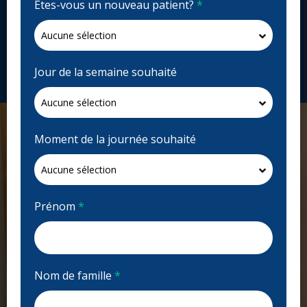
Êtes-vous un nouveau patient?
*
Fermé | Voir les heures d'ouvertures
1482 Springfield Rd, Kelowna, BC V1Y 4B4, Canada
drsandycrocker.com
Jour de la semaine souhaité
Demandez un rendez-vous
Moment de la journée souhaité
Prénom
*
Nom de famille
*
Previous
Next