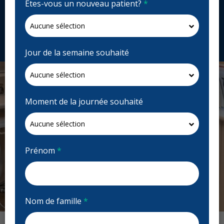
Êtes-vous un nouveau patient?
*
435 Academy Rd, Winnipeg, MB R3N 0C2, Canada
academydentalgroup.com
Demandez un rendez-vous
Jour de la semaine souhaité
Moment de la journée souhaité
Prénom
*
Nom de famille
*
Previous
Next