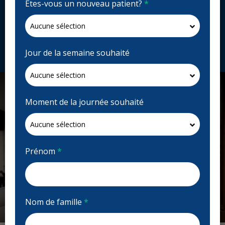
Êtes-vous un nouveau patient?
*
2960 Kingsway Dr Unit K004A, Kitchener, ON N2C
1X1, Canada
toothworks.com
Demandez un rendez-vous
Jour de la semaine souhaité
Moment de la journée souhaité
Prénom
*
Nom de famille
*
Previous
Next