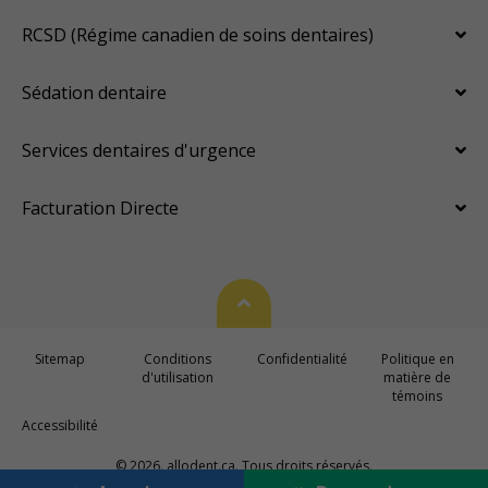
RCSD (Régime canadien de soins dentaires)
Sédation dentaire
Services dentaires d'urgence
Facturation Directe
Haut de page
Sitemap
Conditions
Confidentialité
Politique en
d'utilisation
matière de
témoins
Accessibilité
© 2026. allodent.ca. Tous droits réservés.