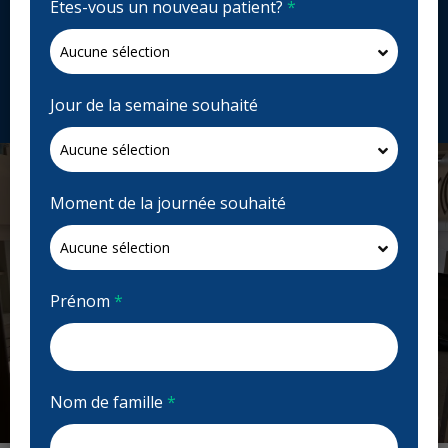
Êtes-vous un nouveau patient?
*
3025 Portage Ave Suite #240, Winnipeg, MB R3K 2E2,
Canada
sturgeoncreekdental.com
Demandez un rendez-vous
Jour de la semaine souhaité
Moment de la journée souhaité
Prénom
*
Nom de famille
*
Previous
Next