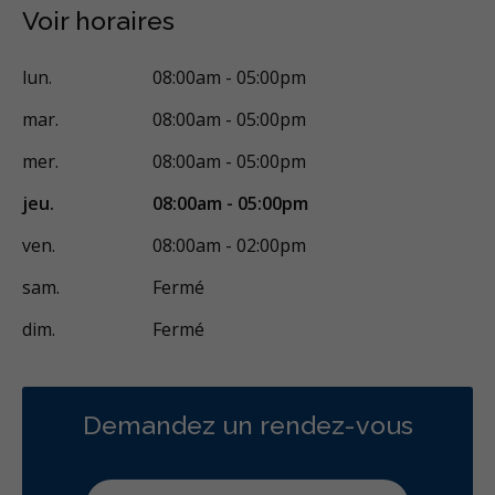
Voir horaires
Services esthétiques
Prothèses dentaires
Diagnostique
lun.
08:00am - 05:00pm
Endodontie
Chirurgie buccale
Orthodontie
Parodontie
mar.
08:00am - 05:00pm
Hygiène préventive et nettoyages
Réparateur
Sédation
mer.
08:00am - 05:00pm
Facturation Directe
jeu.
08:00am - 05:00pm
RCSD (Régime canadien de soins dentaires)
Moins
ven.
08:00am - 02:00pm
sam.
Fermé
dim.
Fermé
Demandez un rendez-vous