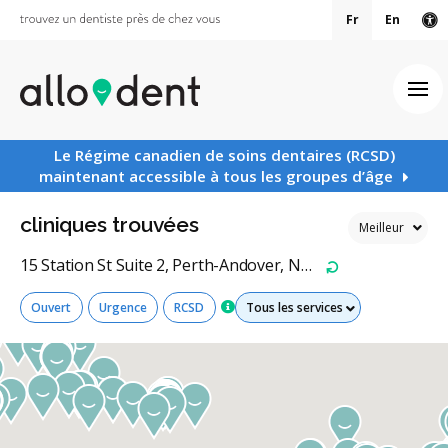
Fr
En
Ve
Ouv
Le Régime canadien de soins dentaires (RCSD)
maintenant accessible à tous les groupes d’âge
cliniques trouvées
15 Station St Suite 2, Perth-Andover, NB E7H 4Y2, Canada
Recommencer
Tous les services
Ouvert
Urgence
RCSD