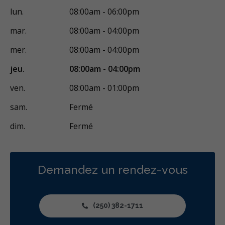
lun.
08:00am - 06:00pm
OraVerse (inversion de la sédation)
Sédation - orale
mar.
08:00am - 04:00pm
Appareils dentaires
Soins dentaires pour enfants
mer.
08:00am - 04:00pm
Services esthétiques
Prothèses dentaires
Diagnostique
jeu.
08:00am - 04:00pm
Endodontie
Chirurgie buccale
Parodontie
ven.
08:00am - 01:00pm
Hygiène préventive et nettoyages
Réparateur
Sédation
sam.
Fermé
Moins
dim.
Fermé
Demandez un rendez-vous
(250) 382-1711