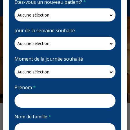
Êtes-vous un nouveau patient?
*
Demandez un rendez-vous
Jour de la semaine souhaité
Moment de la journée souhaité
Prénom
*
Previous
Next
Nom de famille
*
Avis : Tuscany Dental Centre