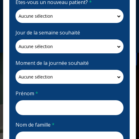
Êtes-vous un nouveau patient?
*
Fermé | Voir les heures d'ouvertures
120 Adelaide St W Unit R25, Toronto, ON M5H 1T1,
Canada
toothworks.com
Jour de la semaine souhaité
Demandez un rendez-vous
Moment de la journée souhaité
Prénom
*
Nom de famille
*