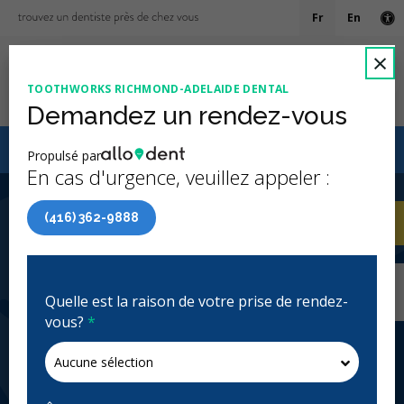
Fr
En
Ve
F
×
TOOTHWORKS RICHMOND-ADELAIDE DENTAL
Ouv
Demandez un rendez-vous
Le Régime canadien de soins dentaires (RCSD)
Propulsé par
maintenant accessible à tous les groupes d’âge
En cas d'urgence, veuillez appeler :
4.9 étoiles
(320)
(416) 362-9888
Accueil
/
Toronto, ON
/
Toothworks Richmond-
AP
Adelaide Dental
Accueil
/
Toronto, ON
/
Toothworks Richmond-
Adelaide Dental
Quelle est la raison de votre prise de rendez-
vous?
*
Toothworks Richmond-Adelaide
Dental
Clinique dentaire généraliste, Urgence: Heures
d'ouverture