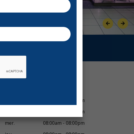
Previous
Next
Voir horaires
lun.
08:00am - 08:00pm
mar.
08:00am - 08:00pm
mer.
08:00am - 08:00pm