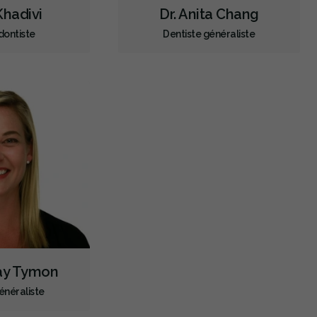
 Khadivi
Dr. Anita Chang
Aligneurs transparents
Invisalign
Appareil orthodontique
dontiste
Dentiste généraliste
Prévention des maladies des gencives
Traitement des maladies des gencives - non chirurgical
Examens buccaux
Nettoyages dentaires
Scellants
Ponts
Couronnes
Obturations
Incrustations
Botox - Thérapeutique
Sédation - protoxyde d'azote
Sédation - orale
Appareils dentaires
Soins dentaires pour enfants
Services esthétiques
Diagnostique
Urgences
Endodontie
Chirurgie buccale
Orthodontie
Parodontie
Hygiène préventive et nettoyages
say Tymon
Réparateur
Sédation
énéraliste
RCSD (Régime canadien de soins dentaires)
Moins