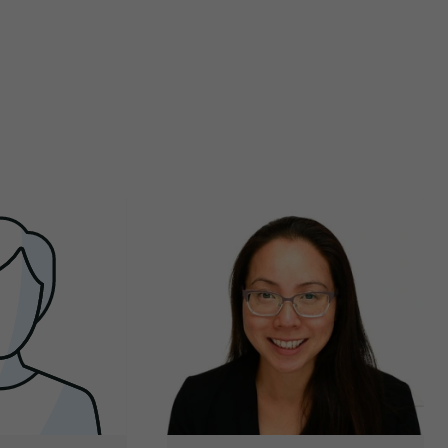
Restauration complète de la bouche (cosmétique)
Remodelage de gencives
Blanchiment des dents
Facettes
Lumineers
Botox - Cosmétique
Dépistage du cancer de la bouche
Scanner intraoral
Radiographies numériques
Radiographies panoramiques
Empreintes dentaires numériques
Urgence durant les heures de clinique
Urgence - soir
Urgence - Fins de semaine
Traitement de canal
Traitement de la fracture de la racine
Greffe osseuse
Implants dentaires
Extractions de dents et de dents de sagesse
Frénectomies
Traitement des maladies des gencives - chirurgical