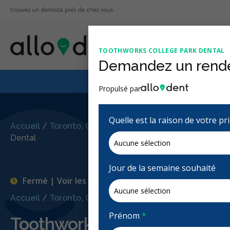
TOOTHWORKS COLLEGE PARK DENTAL
Demandez un rend
Le Régime canadien
Propulsé par
Quelle est la raison de votre p
Accueil
/
Toronto, ON
/
Toothworks College Park
Dental
Jour de la semaine souhaité
Fermé | Voir les heures d'ouvertures
Accueil
/
Toronto, ON
/
Toothworks College Park Denta
Prénom
*
Toothworks College Park De