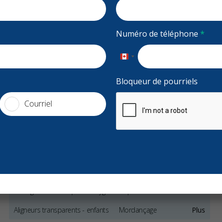
re, Soirées,
Accepte la couverture RCSD
Numéro de téléphone
*
a
Nouveaux patients acceptés
Financement
Canada
oothworks.com
+1
Bloqueur de pourriels
Courriel
Services
Clinique dentaire généraliste
Protège-dents de nuit
Protège-dents de sport
Hygiène et prévention - enfants
Aligneurs transparents - enfants
Mordançage
Plus