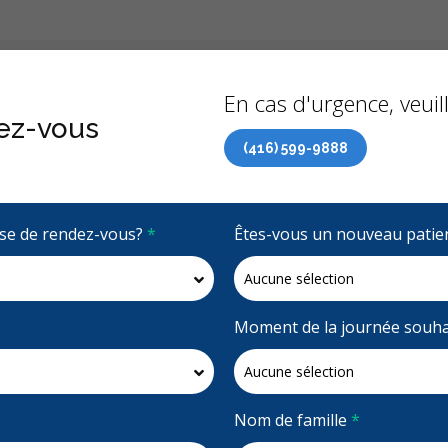
Précédent
À propo
En cas d'urgence, veuill
ez-vous
(416) 599-9888
 de soins dentaires (RCSD) maintenant accessible à tous 
rise de rendez-vous?
*
Êtes-vous un nouveau patie
4.6 étoiles
(676)
Demandez un rendez-vous
Moment de la journée souha
l
Nom de famille
*
ntal