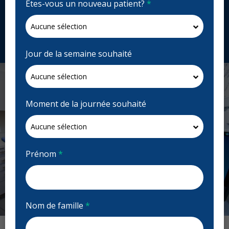
Êtes-vous un nouveau patient?
*
333 Bay St. c20, Toronto, ON M5H 2R2, Canada
toothworks.com
Demandez un rendez-vous
Jour de la semaine souhaité
Moment de la journée souhaité
Prénom
*
Nom de famille
*
Previous
Next