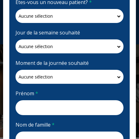
Êtes-vous un nouveau patient?
*
1921 Pembina Hwy #7B, Winnipeg, MB R3T 2G7,
Canada
southwooddentalcentre.ca
Demandez un rendez-vous
Jour de la semaine souhaité
Moment de la journée souhaité
Prénom
*
Nom de famille
*
Previous
Next