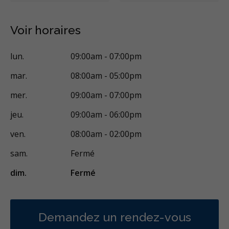
Examens buccaux
Nettoyages dentaires
Scellants
Voir horaires
Ponts
Couronnes
Chirurgie endodontique
Obturations
lun.
09:00am - 07:00pm
Reconstruction complète de la bouche
mar.
08:00am - 05:00pm
Gestion de l'anxiété dentaire
Appareils dentaires
mer.
09:00am - 07:00pm
Soins dentaires pour enfants
Services esthétiques
jeu.
09:00am - 06:00pm
Diagnostique
Urgences
Endodontie
Chirurgie buccale
ven.
08:00am - 02:00pm
Orthodontie
Parodontie
Hygiène préventive et nettoyages
sam.
Fermé
Réparateur
Sédation
Facturation Directe
dim.
Fermé
RCSD (Régime canadien de soins dentaires)
Moins
Demandez un rendez-vous